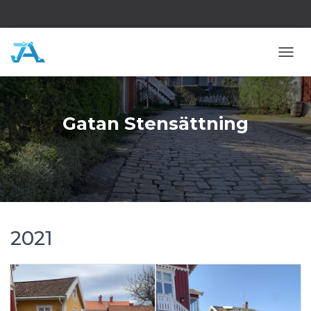
S
L
Å
P
Å
Gatan Stensättning
/
A
V
N
A
V
I
G
2021
E
R
I
N
G