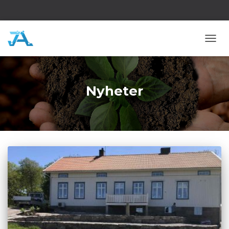
SLÅ P
Nyheter